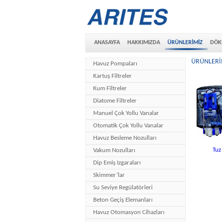
ANASAYFA
HAKKIMIZDA
ÜRÜNLERİMİZ
DÖK
ÜRÜNLERİMİ
Havuz Pompaları
Kartuş Filtreler
Kum Filtreler
Diatome Filtreler
Manuel Çok Yollu Vanalar
Otomatik Çok Yollu Vanalar
Havuz Besleme Nozulları
Tuz
Vakum Nozulları
Dip Emiş Izgaraları
Skimmer’lar
Su Seviye Regülatörleri
Beton Geçiş Elemanları
Havuz Otomasyon Cihazları