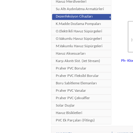
Havuz Merdivenleri
Su Altı Aydınlatma Armatürleri
Dezenfeksiyon Cihazları
K.Madde Dozlama Pompaları
O.Elektrikli Havuz Süpürgeleri
O.Vakumlu Havuz Süpürgeleri
M.Vakumlu Havuz Süpürgeleri
Havuz Aksesuarları
Ph- Klo
Karşı Akıntı Sist. (Jet Stream)
Praher PVC Borular
Praher PVC Fleksibl Borular
Boru Sabitleme Elemanları
Praher PVC Vanalar
Praher PVC Çekvalfler
Solar Duşlar
Havuz Bisikletleri
PVC Ek Parçaları (Fitings)
O.Aktüatörlü Küresel Vanalar