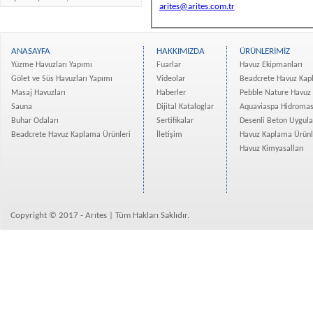
arites@arites.com.tr
ANASAYFA
HAKKIMIZDA
ÜRÜNLERİMİZ
Yüzme Havuzları Yapımı
Fuarlar
Havuz Ekipmanları
Gölet ve Süs Havuzları Yapımı
Videolar
Beadcrete Havuz Kap
Masaj Havuzları
Haberler
Pebble Nature Havuz
Sauna
Dijital Kataloglar
Aquaviaspa Hidromas
Buhar Odaları
Sertifikalar
Desenli Beton Uygul
Beadcrete Havuz Kaplama Ürünleri
İletişim
Havuz Kaplama Ürünl
Havuz Kimyasalları
Copyright © 2017 - Arıtes | Tüm Hakları Saklıdır.
hollister
outlet
belstaff
italia
ugg