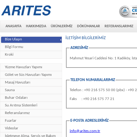
ANASAYFA
HAKKIMIZDA
ÜRÜNLERİMİZ
DÖKÜMANLAR
REFERANSLARIMIZ
İLETİŞİM BİLGİLERİMİZ
Bize Ulaşın
Bilgi Formu
ADRESİMİZ
Kroki
Mahmut Yesari Caddesi No: 1 Kadıköy, İst
Yüzme Havuzları Yapımı
Gölet ve Süs Havuzları Yapımı
TELEFON NUMARALARIMIZ
Masaj Havuzları
Sauna
Telefon : +90 216 575 50 00 (pbx) - +90
Buhar Odaları
Faks : +90 216 575 77 21
Su Arıtma Sistemleri
Referanslarımız
Fuarlar
E-POSTA ADRESLERİMİZ
Videolar
info@arites.com.tr
İşletmeye Alma, Servis ve Bakım