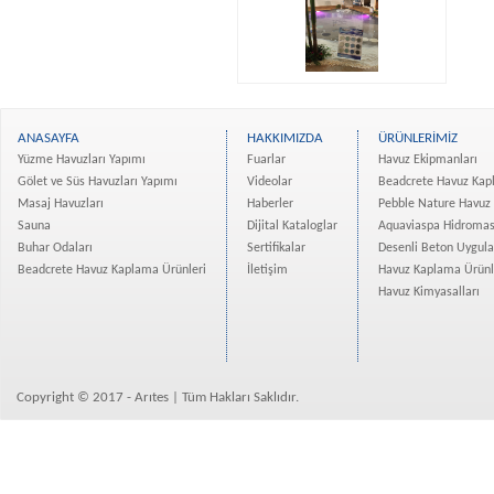
ANASAYFA
HAKKIMIZDA
ÜRÜNLERİMİZ
Yüzme Havuzları Yapımı
Fuarlar
Havuz Ekipmanları
Gölet ve Süs Havuzları Yapımı
Videolar
Beadcrete Havuz Kap
Masaj Havuzları
Haberler
Pebble Nature Havuz
Sauna
Dijital Kataloglar
Aquaviaspa Hidromas
Buhar Odaları
Sertifikalar
Desenli Beton Uygul
Beadcrete Havuz Kaplama Ürünleri
İletişim
Havuz Kaplama Ürünl
Havuz Kimyasalları
Copyright © 2017 - Arıtes | Tüm Hakları Saklıdır.