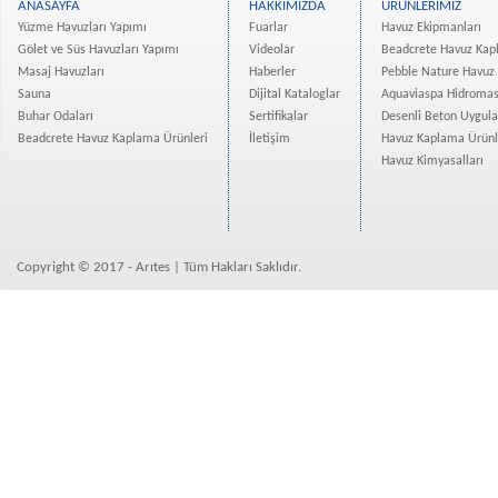
ANASAYFA
HAKKIMIZDA
ÜRÜNLERİMİZ
Evim Yüksekdağ Projesi Ha...
Yüzme Havuzları Yapımı
Fuarlar
Havuz Ekipmanları
Vadişehir Başakşehir Proj...
Gölet ve Süs Havuzları Yapımı
Videolar
Beadcrete Havuz Kap
Rotana Hotel Projesi Tama...
Masaj Havuzları
Haberler
Pebble Nature Havuz
Atanan-Deniz İnşaat Bodru...
Sauna
Dijital Kataloglar
Aquaviaspa Hidromas
Buhar Odaları
Sertifikalar
Desenli Beton Uygul
İzmir Narlıdere bir villa...
Beadcrete Havuz Kaplama Ürünleri
İletişim
Havuz Kaplama Ürünl
Eroğlu Yapı Merter Platfo...
Havuz Kimyasalları
Mesa Nurol Bahçeşehir Evl...
Kuzu Grup Spradon- Quartz...
Crown Tower Yüzme Havuzu ...
Bizimevler 3 Projesi Ispa...
Copyright © 2017 - Arıtes | Tüm Hakları Saklıdır.
Kemercity 3 Yüzme Havuzla...
Real İstanbul Merter Proj...
Divan Residence İstanbul ...
Osman Gazi Üniversitesine...
Borusan Süzer Plaza Showr...
Beadcrete Havuz Kaplama Ü...
Ekin Konakları Beadcrete ...
Avrupa Konutları Atakent ...