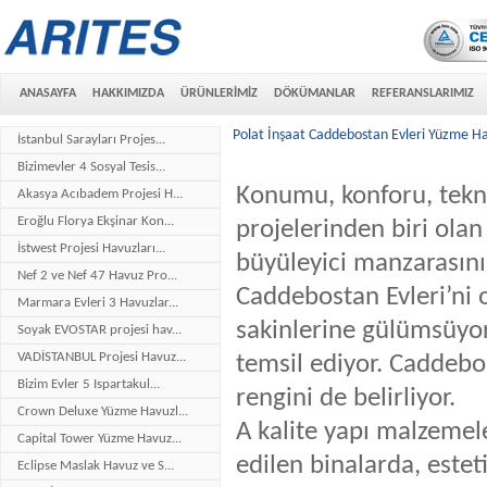
ANASAYFA
HAKKIMIZDA
ÜRÜNLERİMİZ
DÖKÜMANLAR
REFERANSLARIMIZ
Polat İnşaat Caddebostan Evleri Yüzme Ha
İstanbul Sarayları Projes...
Bizimevler 4 Sosyal Tesis...
Konumu, konforu, teknolo
Akasya Acıbadem Projesi H...
Eroğlu Florya Ekşinar Kon...
projelerinden biri olan
İstwest Projesi Havuzları...
büyüleyici manzarasını,
Nef 2 ve Nef 47 Havuz Pro...
Caddebostan Evleri’ni o
Marmara Evleri 3 Havuzlar...
sakinlerine gülümsüyor.
Soyak EVOSTAR projesi hav...
VADİSTANBUL Projesi Havuz...
temsil ediyor. Caddebo
Bizim Evler 5 Ispartakul...
rengini de belirliyor.
Crown Deluxe Yüzme Havuzl...
A kalite yapı malzemel
Capital Tower Yüzme Havuz...
edilen binalarda, estet
Eclipse Maslak Havuz ve S...