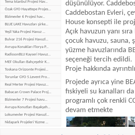
Tema İstanbul Projesi Hav...
düşünülüyor. Caddebosta
Özak GYO Hayattepe Projes...
Caddebostan Evleri, ç
Bizimevler 6 Projesi hav...
House konsepti ile proj
BLUE LAKE Havuzları şirke...
Açık havuzun yanı sıra
Yeşil Yaka Projesi Havuz ...
çocuk havuzu, sauna, ş
Bulvar 216 Projesi Havuzl...
Avrupa Konakları Florya P...
yüzme havuzlarında B
RadissonBLU Kayseri Havuz...
seçeneği tercih edildi.
MEF Okulları Bahçeşehir K...
Proje hakkında ayrıntılı
Toskana Orizzonte Projesi...
Torunlar GYO 5.Levent Pro...
Projede ayrıca yine 
Real Merter Projesi Havuz...
fıskiyeli su kanalları 
Babacan Crown Palace Proj...
programlı çok renkli C
Bizimevler 7 Projesi havu...
Avrupa Konutları Başakşeh...
devam etmekte
Lokumevler Projesi Havuzl...
Nidapark Projeleri Yüzme ...
Bakırköy Hilton Otel Proj...