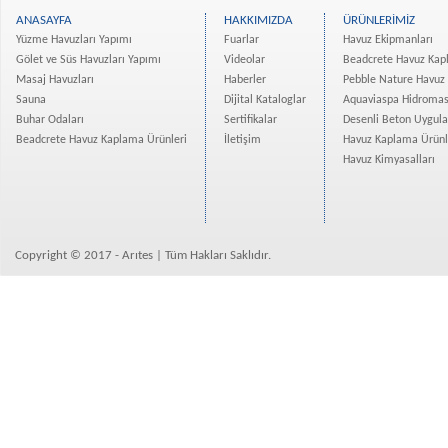
Evim Yüksekdağ Projesi Ha...
ANASAYFA
HAKKIMIZDA
ÜRÜNLERİMİZ
Vadişehir Başakşehir Proj...
Yüzme Havuzları Yapımı
Fuarlar
Havuz Ekipmanları
Rotana Hotel Projesi Tama...
Gölet ve Süs Havuzları Yapımı
Videolar
Beadcrete Havuz Kap
Masaj Havuzları
Haberler
Pebble Nature Havuz
Atanan-Deniz İnşaat Bodru...
Sauna
Dijital Kataloglar
Aquaviaspa Hidromas
İzmir Narlıdere bir villa...
Buhar Odaları
Sertifikalar
Desenli Beton Uygul
Eroğlu Yapı Merter Platfo...
Beadcrete Havuz Kaplama Ürünleri
İletişim
Havuz Kaplama Ürünl
Mesa Nurol Bahçeşehir Evl...
Havuz Kimyasalları
Kuzu Grup Spradon- Quartz...
Crown Tower Yüzme Havuzu ...
Bizimevler 3 Projesi Ispa...
Copyright © 2017 - Arıtes | Tüm Hakları Saklıdır.
Kemercity 3 Yüzme Havuzla...
Real İstanbul Merter Proj...
Divan Residence İstanbul ...
Osman Gazi Üniversitesine...
Borusan Süzer Plaza Showr...
Beadcrete Havuz Kaplama Ü...
Ekin Konakları Beadcrete ...
Avrupa Konutları Atakent ...