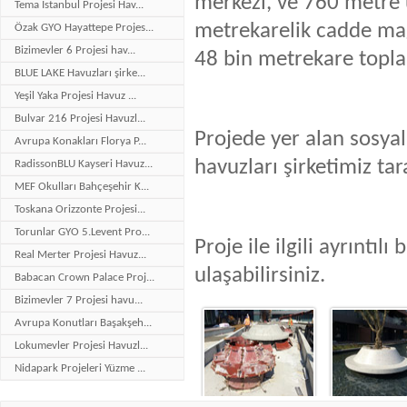
merkezi, ve 760 metre 
Tema İstanbul Projesi Hav...
metrekarelik cadde mağa
Özak GYO Hayattepe Projes...
Bizimevler 6 Projesi hav...
48 bin metrekare toplam
BLUE LAKE Havuzları şirke...
Yeşil Yaka Projesi Havuz ...
Bulvar 216 Projesi Havuzl...
Projede yer alan sosyal 
Avrupa Konakları Florya P...
havuzları şirketimiz ta
RadissonBLU Kayseri Havuz...
MEF Okulları Bahçeşehir K...
Toskana Orizzonte Projesi...
Torunlar GYO 5.Levent Pro...
Proje ile ilgili ayrıntılı 
Real Merter Projesi Havuz...
ulaşabilirsiniz.
Babacan Crown Palace Proj...
Bizimevler 7 Projesi havu...
Avrupa Konutları Başakşeh...
Lokumevler Projesi Havuzl...
Nidapark Projeleri Yüzme ...
Bakırköy Hilton Otel Proj...