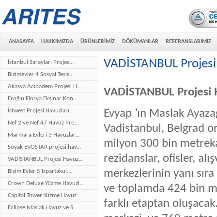
ANASAYFA
HAKKIMIZDA
ÜRÜNLERİMİZ
DÖKÜMANLAR
REFERANSLARIMIZ
VADİSTANBUL Projesi H
İstanbul Sarayları Projes...
Bizimevler 4 Sosyal Tesis...
Akasya Acıbadem Projesi H...
VADİSTANBUL Projesi Ha
Eroğlu Florya Ekşinar Kon...
Evyap ’ın Maslak Ayazağ
İstwest Projesi Havuzları...
Nef 2 ve Nef 47 Havuz Pro...
Vadistanbul, Belgrad orm
Marmara Evleri 3 Havuzlar...
milyon 300 bin metrekar
Soyak EVOSTAR projesi hav...
rezidanslar, ofisler, alış
VADİSTANBUL Projesi Havuz...
merkezlerinin yanı sıra
Bizim Evler 5 Ispartakul...
Crown Deluxe Yüzme Havuzl...
ve toplamda 424 bin met
Capital Tower Yüzme Havuz...
farklı etaptan oluşacak
Eclipse Maslak Havuz ve S...