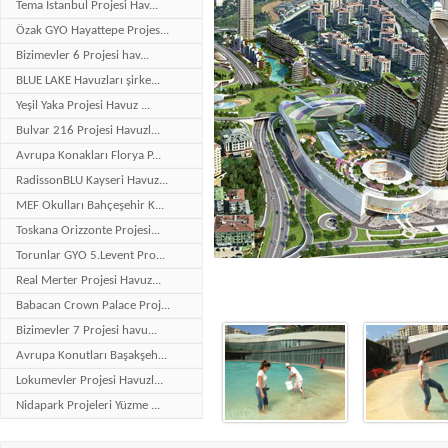
Tema İstanbul Projesi Hav...
Özak GYO Hayattepe Projes...
Bizimevler 6 Projesi hav...
BLUE LAKE Havuzları şirke...
Yeşil Yaka Projesi Havuz ...
Bulvar 216 Projesi Havuzl...
Avrupa Konakları Florya P...
RadissonBLU Kayseri Havuz...
MEF Okulları Bahçeşehir K...
Toskana Orizzonte Projesi...
Torunlar GYO 5.Levent Pro...
Real Merter Projesi Havuz...
Babacan Crown Palace Proj...
Bizimevler 7 Projesi havu...
Avrupa Konutları Başakşeh...
Lokumevler Projesi Havuzl...
Nidapark Projeleri Yüzme ...
Bakırköy Hilton Otel Proj...