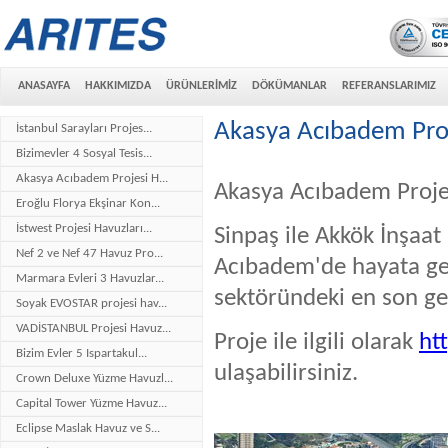
ANASAYFA
HAKKIMIZDA
ÜRÜNLERİMİZ
DÖKÜMANLAR
REFERANSLARIMIZ
Akasya Acıbadem Proj
İstanbul Sarayları Projes...
Bizimevler 4 Sosyal Tesis...
Akasya Acıbadem Projesi H...
Akasya Acıbadem Proje
Eroğlu Florya Ekşinar Kon...
İstwest Projesi Havuzları...
Sinpaş ile Akkök İnşaat
Nef 2 ve Nef 47 Havuz Pro...
Acıbadem'de hayata ge
Marmara Evleri 3 Havuzlar...
sektöründeki en son geli
Soyak EVOSTAR projesi hav...
VADİSTANBUL Projesi Havuz...
Proje ile ilgili olarak
ht
Bizim Evler 5 Ispartakul...
ulaşabilirsiniz.
Crown Deluxe Yüzme Havuzl...
Capital Tower Yüzme Havuz...
Eclipse Maslak Havuz ve S...