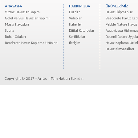
Evim Yüksekdağ Projesi Ha...
ANASAYFA
HAKKIMIZDA
ÜRÜNLERİMİZ
Vadişehir Başakşehir Proj...
Yüzme Havuzları Yapımı
Fuarlar
Havuz Ekipmanları
Rotana Hotel Projesi Tama...
Gölet ve Süs Havuzları Yapımı
Videolar
Beadcrete Havuz Kap
Masaj Havuzları
Haberler
Pebble Nature Havuz
Atanan-Deniz İnşaat Bodru...
Sauna
Dijital Kataloglar
Aquaviaspa Hidromas
İzmir Narlıdere bir villa...
Buhar Odaları
Sertifikalar
Desenli Beton Uygul
Eroğlu Yapı Merter Platfo...
Beadcrete Havuz Kaplama Ürünleri
İletişim
Havuz Kaplama Ürünl
Mesa Nurol Bahçeşehir Evl...
Havuz Kimyasalları
Kuzu Grup Spradon- Quartz...
Crown Tower Yüzme Havuzu ...
Bizimevler 3 Projesi Ispa...
Copyright © 2017 - Arıtes | Tüm Hakları Saklıdır.
Kemercity 3 Yüzme Havuzla...
Real İstanbul Merter Proj...
Divan Residence İstanbul ...
Osman Gazi Üniversitesine...
Borusan Süzer Plaza Showr...
Beadcrete Havuz Kaplama Ü...
Ekin Konakları Beadcrete ...
Avrupa Konutları Atakent ...