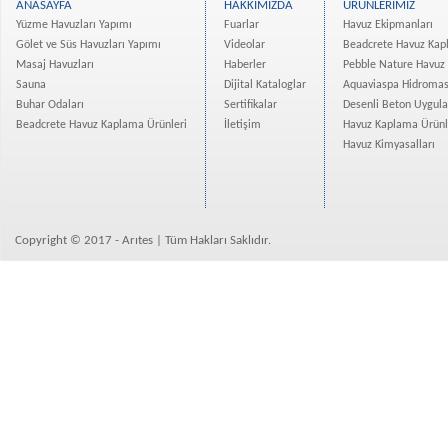
ANASAYFA
HAKKIMIZDA
ÜRÜNLERİMİZ
Evim Yüksekdağ Projesi Ha...
Yüzme Havuzları Yapımı
Fuarlar
Havuz Ekipmanları
Vadişehir Başakşehir Proj...
Gölet ve Süs Havuzları Yapımı
Videolar
Beadcrete Havuz Kap
Rotana Hotel Projesi Tama...
Masaj Havuzları
Haberler
Pebble Nature Havuz
Atanan-Deniz İnşaat Bodru...
Sauna
Dijital Kataloglar
Aquaviaspa Hidromas
Buhar Odaları
Sertifikalar
Desenli Beton Uygul
İzmir Narlıdere bir villa...
Beadcrete Havuz Kaplama Ürünleri
İletişim
Havuz Kaplama Ürünl
Eroğlu Yapı Merter Platfo...
Havuz Kimyasalları
Mesa Nurol Bahçeşehir Evl...
Kuzu Grup Spradon- Quartz...
Crown Tower Yüzme Havuzu ...
Bizimevler 3 Projesi Ispa...
Copyright © 2017 - Arıtes | Tüm Hakları Saklıdır.
Kemercity 3 Yüzme Havuzla...
Real İstanbul Merter Proj...
Divan Residence İstanbul ...
Osman Gazi Üniversitesine...
Borusan Süzer Plaza Showr...
Beadcrete Havuz Kaplama Ü...
Ekin Konakları Beadcrete ...
Avrupa Konutları Atakent ...