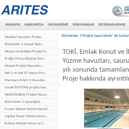
ANASAYFA
HAKKIMIZDA
ÜRÜNLERİMİZ
DÖKÜMANLAR
REFERANSLARIMIZ
Bizimevler 3 Projesi Ispartakule’ de tama
İstanbul Sarayları Projes...
Bizimevler 4 Sosyal Tesis...
TOKİ, Emlak Konut ve İ
Akasya Acıbadem Projesi H...
Eroğlu Florya Ekşinar Kon...
Yüzme havuzları, sauna
İstwest Projesi Havuzları...
yılı sonunda tamamlana
Nef 2 ve Nef 47 Havuz Pro...
Proje hakkında ayrıntılı
Marmara Evleri 3 Havuzlar...
Soyak EVOSTAR projesi hav...
VADİSTANBUL Projesi Havuz...
Bizim Evler 5 Ispartakul...
Crown Deluxe Yüzme Havuzl...
Capital Tower Yüzme Havuz...
Eclipse Maslak Havuz ve S...