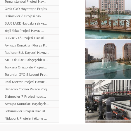
Tema İstanbul Projesi Hav...
Özak GYO Hayattepe Projes...
Bizimevler 6 Projesi hav...
BLUE LAKE Havuzları şirke...
Yeşil Yaka Projesi Havuz ...
Bulvar 216 Projesi Havuzl...
Avrupa Konakları Florya P...
RadissonBLU Kayseri Havuz...
MEF Okulları Bahçeşehir K...
Toskana Orizzonte Projesi...
Torunlar GYO 5.Levent Pro...
Real Merter Projesi Havuz...
Babacan Crown Palace Proj...
Bizimevler 7 Projesi havu...
Avrupa Konutları Başakşeh...
Lokumevler Projesi Havuzl...
Nidapark Projeleri Yüzme ...
Bakırköy Hilton Otel Proj...